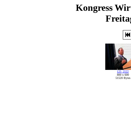
Kongress Wir
Freita
125_2522
800 x 600
51520 Bytes