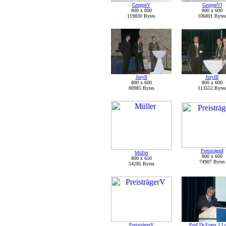
GruppeV
GruppeVI
800 x 600
800 x 600
119830 Bytes
106801 Bytes
JuryII
JuryIII
800 x 600
800 x 600
80985 Bytes
113552 Bytes
PreisträgerI
Müller
800 x 600
800 x 650
74907 Bytes
54285 Bytes
PreisträgerV
Prof.Dr.Franz J.L