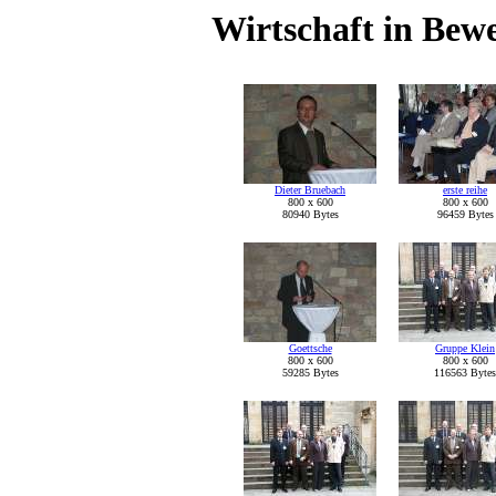
Wirtschaft in Bew
Dieter Bruebach
erste reihe
800 x 600
800 x 600
80940 Bytes
96459 Bytes
Goettsche
Gruppe Klein
800 x 600
800 x 600
59285 Bytes
116563 Bytes