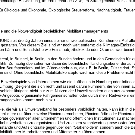
 Nachhaltige Entwicklung, im Fernsehrat des ZDF, im Strategiebeirat Sozial-
 Zu Ökologie und Ökonomie, Ökologische Steuerreform, Nachhaltigkeit, Fraue
ie und die Notwendigkeit betrieblichen Mobilitätsmanagements
n BUND seit dreißig Jahren eines seiner umweltpolitischen Kernthemen. Auf alle
 gestalten. Von diesem Ziel sind wir noch weit entfernt: die Klimagas-Emissi
en Lärm und Schadstoffe wie Feinstaub, Stickoxide oder Ozon schwer beeinträ
real, in Brüssel, in Berlin, in den Bundesländern und in den Gemeinden für z
litik. Zu häufig übersehen wir dabei die betriebliche Handlungsebene, die auf
en Berufspendlern und im Güterverkehr aus, die z.B. in Berlin, Düsseldorf,
n sind. Ohne betriebliche Mobilitätskonzepte wird man diese Probleme nicht
e Einzelbeispiele von Unternehmen wie die Lufthansa in Hamburg oder Infineo
 Limburg (Belgien) die sich recht umfassend darum kümmern, die von ihnen au
schieht übrigens nicht nur zum Nutzen der Umwelt sondern auch aus ökonom
NV-Angebote, organisierte Fahrgemeinschaften oder durch mehr Radverkehr ei
Imagegewinn kommt noch hinzu.
ele, die wir als Umweltverband für besonders vorbildlich halten, kann ich in 
ht mehr nur über einzelne Pionierunternehmen, Pionierstädte oder Pionierreg
orate governance" aller Unternehmen und öffentlichen Institutionen zu machen.
kehrsverhaltens zu organisieren. Und zu einem verantwortungsbewussten Verh
rstände und Aufsichtsräte gegenüber den "Stakeholdern" sondern auch die Berei
obilität ihrer Mitarbeiterinnen und Mitarbeiter zu übernehmen.