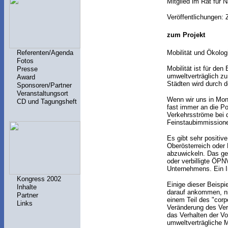
Mitglied im Rat für
Veröffentlichungen:
zum Projekt
Referenten/Agenda
Mobilität und Ökolog
Fotos
Mobilität ist für de
Presse
umweltverträglich zu
Award
Städten wird durch d
Sponsoren/Partner
Veranstaltungsort
Wenn wir uns in Mont
CD und Tagungsheft
fast immer an die Po
Verkehrsströme bei d
Feinstaubimmissione
Es gibt sehr positiv
Oberösterreich oder
abzuwickeln. Das ge
oder verbilligte ÖP
Unternehmens. Ein 
Kongress 2002
Einige dieser Beispi
Inhalte
darauf ankommen, nic
Partner
einem Teil des "corp
Links
Veränderung des Ver
das Verhalten der Vo
umweltverträgliche M