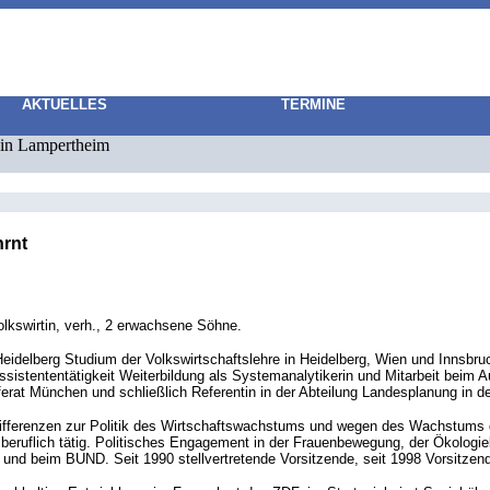
AKTUELLES
TERMINE
 in Lampertheim
hrnt
lkswirtin, verh., 2 erwachsene Söhne.
eidelberg Studium der Volkswirtschaftslehre in Heidelberg, Wien und Innsbruc
Assistententätigkeit Weiterbildung als Systemanalytikerin und Mitarbeit bei
erat München und schließlich Referentin in der Abteilung Landesplanung in d
Differenzen zur Politik des Wirtschaftswachstums und wegen des Wachstums 
iberuflich tätig. Politisches Engagement in der Frauenbewegung, der Ökolog
g und beim BUND. Seit 1990 stellvertretende Vorsitzende, seit 1998 Vorsitz