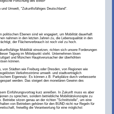
ökologische Forschung des BMBF
n und Umwelt, "Zukunftsfähiges Deutschland".
n politischen Ebenen sind wir engagiert, um Mobilität dauerhaft
onen nahmen in den letzten Jahren zu, die Lebensqualität in den
chtigt, der Flächenverbrauch ist noch viel zu hoch.
ukunftsfähige Mobilität einsetzen, richten sich unsere Forderungen
 dieser Tagung im Mittelpunkt steht. Unternehmen lösen
 Stuttgart und München Hauptverursacher der überhöhten
 lösen können.
n, von Städten wie Freiburg oder Dresden, von Regionen wie
sgelösten Verkehrsströme umwelt- und stadtverträglich
ischem Eigennutz: Es können z.B. Parkplätze durch verbesserte
ngespart werden. Das steigert den monetären Gewinn des
diesem Einführungsvortrag kurz anreißen. In Zukunft muss es aber
ionen zu sprechen, sondern betriebliche Mobilitätskonzepte zu
 Betriebe sitzen genau an der richten "Schnittstelle", um eine
alten von Betrieben gehören für den BUND nicht nur Regeln für
tschaft, freiwillig die Verantwortung für eine möglichst