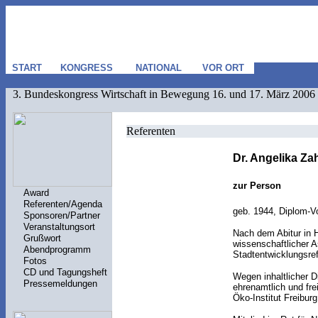
START
KONGRESS
NATIONAL
VOR ORT
3. Bundeskongress Wirtschaft in Bewegung 16. und 17. März 2006
Referenten
Dr. Angelika Za
zur Person
Award
Referenten/Agenda
geb. 1944, Diplom-Vo
Sponsoren/Partner
Veranstaltungsort
Nach dem Abitur in H
Grußwort
wissenschaftlicher 
Abendprogramm
Stadtentwicklungsref
Fotos
CD und Tagungsheft
Wegen inhaltlicher 
Pressemeldungen
ehrenamtlich und fre
Öko-Institut Freibur